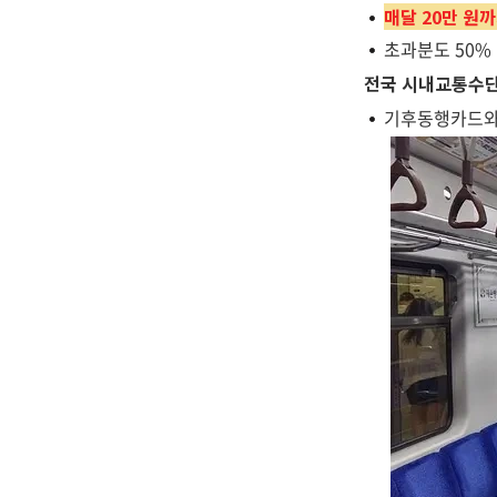
매달 20만 원
초과분도 50% 
전국 시내교통수단
기후동행카드와 