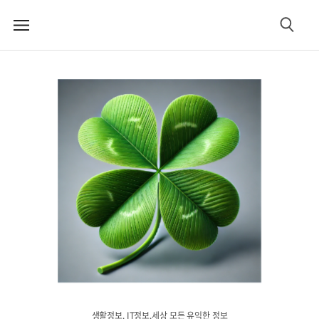
메
검
뉴
색
생활정보. IT정보.세상 모든 유익한 정보