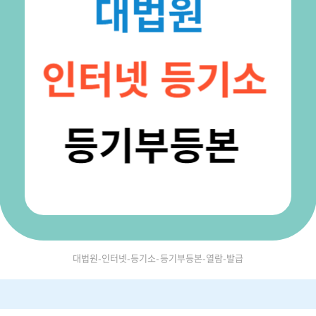
대법원-인터넷-등기소-등기부등본-열람-발급