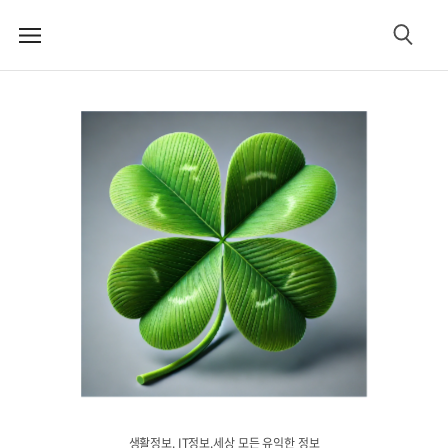
메
검
뉴
색
생활정보. IT정보.세상 모든 유익한 정보