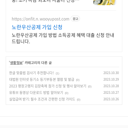
세요 저금리대환 프로그램, 대출이자
환급, 고용보험료 지원, 새출발기금,
소상공인정책자금
https://onfit.n.wooyupost.com
광고
노란우산공제 가입 신청
노란우산공제 가입 방법 소득공제 혜택 대츌 신청 안내
드립니다.
'
생활정보
' 카테고리의 다른 글
한글 맞춤법 검사기 추천합니다!
2023.10.30
(1)
대법원 인터넷 등기소 등기부등본 열람 및 발급
2023.10.29
(0)
2023 평창고랭지 김장축제 참가 신청 및 행사 알아보기
2023.10.28
(0)
유튜브 동영상 다운로드 방법 알아보기
2023.10.27
(0)
실업급여 받기: 필수 조건과 간편한 신청 가이드
2023.10.26
(0)