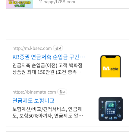
11.happy1788.com
http://m.kbsec.com
광고
KB증권 연금저축 순입금 구간별
상품권 혜택
연금저축 순입금(이전) 고객 백화점
상품권 최대 150만원 (조건 충족 시)
최초 신규고객이라면 연금저축 ETF
쿠폰 3만원 혜택 제공 (조건 충족 시)
https://binsmate.com
광고
연금제도 보험비교
보험계산/비교/견적서비스, 연금제
도, 보험50%아끼자, 연금제도 알뜰
살뜰 가성비 보험 찾기, 보험 가입의
시작은 내보험료계산이 먼저!