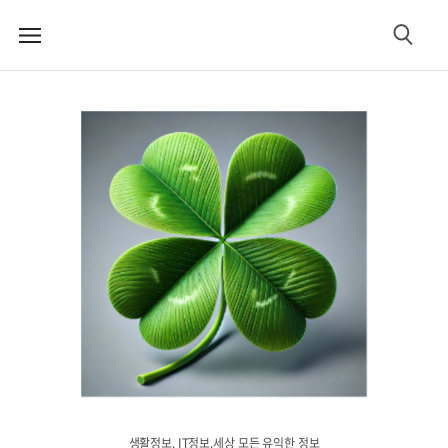
메
검
뉴
색
생활정보. IT정보.세상 모든 유익한 정보