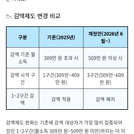
📉 감액제도 변경 비교
개정안(2026년 6
구분
기존(2025년)
월~)
감액 기준 월
309만 원 초과 시
509만 원 이상 시
소득
감액 시작 구
1구간(309만~409
3구간(509만~609
간
만 원)
만 원)
1~2구간 감
감액 적용
감액 폐지
액
감액제도 완화는 기존에 감액 대상자가 가장 많이 집중되어
있던 1~2구간(월소득 309만 원~509만 원 미만)까지는 더 이