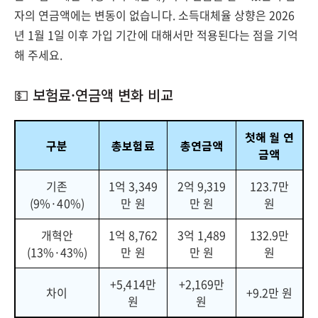
자의 연금액에는 변동이 없습니다. 소득대체율 상향은 2026
년 1월 1일 이후 가입 기간에 대해서만 적용된다는 점을 기억
해 주세요.
💵 보험료·연금액 변화 비교
첫해 월 연
구분
총보험료
총연금액
금액
기존
1억 3,349
2억 9,319
123.7만
(9%·40%)
만 원
만 원
원
개혁안
1억 8,762
3억 1,489
132.9만
(13%·43%)
만 원
만 원
원
+5,414만
+2,169만
차이
+9.2만 원
원
원