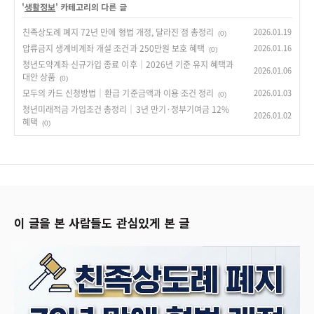
'
생활정보
' 카테고리의 다른 글
친족상도례 폐지 72년 만에 형법 개정, 달라진 점 총정리
2026.01.19
(0)
압류금지 생계비계좌 개설 조건과 250만원 보호 혜택
2026.01.16
(0)
청년도약계좌 신규가입 종료 이후｜2026년 기준 유지 혜택과
2026.01.06
대안 상품
(0)
모두의 카드 신청방법｜환급 기준금액과 이용 조건 정리
2026.01.03
(0)
청년미래적금 가입조건 총정리｜3년 만기·정부기여금 12%
2026.01.02
혜택
(0)
이 글을 본 사람들도 관심있게 본 글