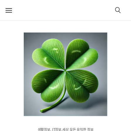
메
검
뉴
색
생활정보. IT정보.세상 모든 유익한 정보