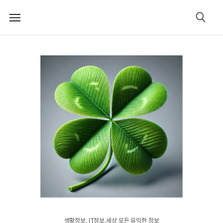
메
검
뉴
색
생활정보. IT정보.세상 모든 유익한 정보