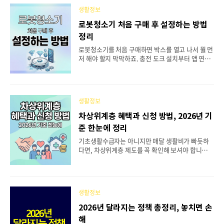
해당되고, 재학생 역시 일정 조건 하에 2차 신청이 가
생활정보
능하죠. 이 글에서는 2026년 국가장학금 2차 신청
기간, 대상, 자격 조건, 소득구간별 지원 금액, 서류
로봇청소기 처음 구매 후 설정하는 방법
제출 방법, 그리고 재학생이 반드시 알아야 할 구제
정리
신청 제도까지 빠짐없이 정리했어요. 신청 전에 한
번만 읽어두면 절차상 실수를 줄이는 데 도움이 됩니
로봇청소기를 처음 구매하면 박스를 열고 나서 뭘 먼
다. 목차2026 국가장학금 2차 신청 기간과 일정신청
저 해야 할지 막막하죠. 충전 도크 설치부터 앱 연결,
대상과 재학생 구제 신청 제도소득구간별 지원 금액
매핑, 예약 청소까지 순서대로 해야 할 일이 꽤 많습
한눈에 보기2026년 학자금 ..
니다. 하지만 한 번만 제대로 세팅해두면 이후에는
버튼 하나로 집 안 청소를 맡길 수 있어요. 이 글에서
는 로봇청소기 초보자가 개봉 직후부터 실사용까지
생활정보
어려움 없이 진행할 수 있도록, 단계별 초기 설정 과
정과 활용 팁을 2026년 기준 최신 정보로 안내해 드
차상위계층 혜택과 신청 방법, 2026년 기
립니다. 브랜드에 상관없이 공통으로 적용되는 내용
준 한눈에 정리
이니 처음 사용하시는 분이라면 끝까지 읽어보시길
권해 드려요. 목차개봉 후 구성품 확인과 초기 충전
기초생활수급자는 아니지만 매달 생활비가 빠듯하
충전 도크 설치 위치 선정 기준전용 앱 설치와 와이
다면, 차상위계층 제도를 꼭 확인해 보셔야 합니다.
파이 연결 방법첫 매핑 실행과 방 구역 나누기금지구
2026년에는 기준 중위소득이 전년 대비 6.51% 인상
역과 예약 청소 스케줄 설정흡입력과 물걸레 모드 ..
되면서 수혜 대상이 크게 넓어졌고, 그동안 소득 기
준에 걸려 탈락했던 분들도 새롭게 선정될 가능성이
높아졌어요. 의료비 경감부터 교육급여, 에너지바우
생활정보
처, 통신비 감면까지 실생활에 직접 도움이 되는 혜
택이 다양하게 마련되어 있습니다. 이 글에서는 202
2026년 달라지는 정책 총정리, 놓치면 손
6년 차상위계층의 소득인정액 기준, 재산 및 자동차
해
조건, 가구별 중위소득 50% 기준표, 핵심 혜택 5가