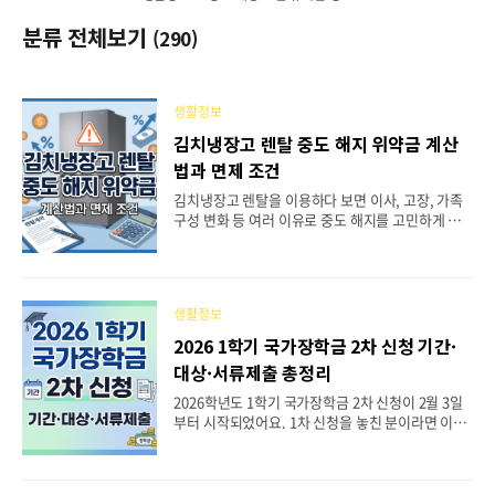
분류 전체보기
(290)
생활정보
김치냉장고 렌탈 중도 해지 위약금 계산
법과 면제 조건
김치냉장고 렌탈을 이용하다 보면 이사, 고장, 가족
구성 변화 등 여러 이유로 중도 해지를 고민하게 되
는 경우가 생기죠. 막상 해지하려고 하면 위약금이
얼마나 나올지 걱정부터 앞서게 됩니다. 업체마다 약
정 기간과 위약금 산정 기준이 달라서, 정확한 정보
없이 해지를 진행하면 예상보다 큰 비용을 부담해야
생활정보
할 수도 있어요. 이 글에서는 2026년 기준 김치냉장
고 렌탈 중도 해지 시 발생하는 위약금의 구조와 계
2026 1학기 국가장학금 2차 신청 기간·
산 방법, 브랜드별 차이, 그리고 위약금을 면제받을
대상·서류제출 총정리
수 있는 조건까지 한 번에 정리해 드리겠습니다. 해
지를 고민 중이시라면 끝까지 읽어보시고 불필요한
2026학년도 1학기 국가장학금 2차 신청이 2월 3일
비용을 줄이는 데 참고하시기 바랍니다. 목차김치냉
부터 시작되었어요. 1차 신청을 놓친 분이라면 이번
장고 렌탈 중도 해지란 무엇인가위약금이 발생하는
이 사실상 올해 1학기 장학금을 받을 수 있는 마지막
구조와 계산 방법브랜드별 김치냉장고 렌탈 위약금
기회이기 때문에, 기간 안에 꼭 접수를 마쳐야 해요.
비교소비..
신입생뿐 아니라 복학생, 편입생, 재입학생도 모두