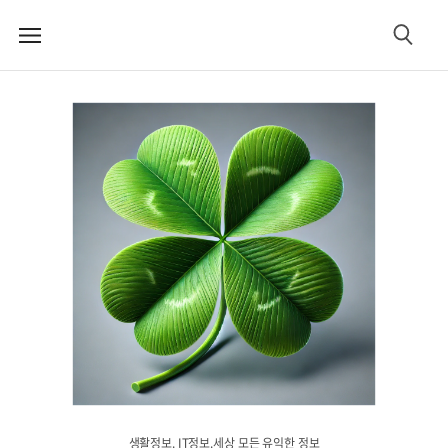
메
검
뉴
색
생활정보. IT정보.세상 모든 유익한 정보