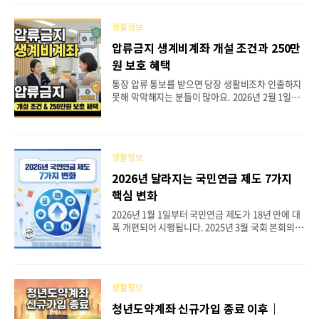
로, 그동안 많은 논란을 불러일으켜 왔죠. 친족상도
례 폐지로 이제는 부모, 자녀, 배우자 등 가까운 가족
생활정보
사이에서 절도나 사기, 횡령 등의 재산범죄가 발생해
도 피해자가 고소하면 형사처벌이 가능해졌어요. 방
압류금지 생계비계좌 개설 조건과 250만
송인 박수홍 씨와 골프 선수 박세리 씨 사건 등으로
원 보호 혜택
사회적 관심이 높아졌던 친족상도례, 지금부터 자세
히 알아볼게요.📋 목차⚖️ 친족상도례란 무엇인가📜
통장 압류 통보를 받으면 당장 생활비조차 인출하지
친족상도례 폐지 배경과 헌법불합치 결정🎤 친족상
못해 막막해지는 분들이 많아요. 2026년 2월 1일부
도례 폐지 촉발한 유명 사건들🔄 친족상도례 폐지로
터 시행되는 압류금지 생계비계좌는 이런 어려움을
달라지는 점📋 친족상도례 적용 범죄와 친족 범위
해결하기 위해 도입된 새로운 제도예요. 채무가 있더
📅..
라도 월 250만 원까지는 압류 걱정 없이 사용할 수
있어서, 경제적으로 힘든 상황에서도 최소한의 생활
생활정보
을 유지할 수 있게 됩니다. 이번 민사집행법 개정으
로 전 국민이 1인 1개의 압류금지 생계비계좌를 개
2026년 달라지는 국민연금 제도 7가지
설할 수 있게 되었어요. 기존 압류방지통장은 기초수
핵심 변화
급자 등 특정 대상만 만들 수 있었는데, 이제는 직장
인이든 자영업자든 누구나 신청 가능해요. 시중은행
2026년 1월 1일부터 국민연금 제도가 18년 만에 대
부터 인터넷은행까지 원하는 금융기관에서 개설할
폭 개편되어 시행됩니다. 2025년 3월 국회 본회의를
수 있고, 기존 계좌를 전환하는 것도 가능하답니다.
통과한 국민연금법 개정안에 따라 보험료율 인상, 소
📋 목차🔍 왜 압류금지 생계비계좌가 필요한가💵 1
득대체율 상향, 크레딧 확대 등 다양한 변화가 적용
85만..
되는데요. 2026년 달라지는 국민연금은 현재 가입
자뿐만 아니라 앞으로 연금을 받게 될 미래 세대에게
생활정보
도 중요한 영향을 미칩니다. 특히 월급에서 공제되는
보험료가 늘어나고 나중에 받게 되는 연금액도 달라
청년도약계좌 신규가입 종료 이후｜
지기 때문에, 직장인과 지역가입자 모두 이번 제도