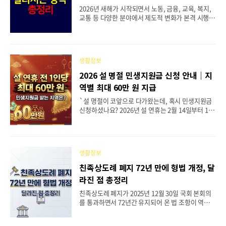
지, 신청 절차와 준비 서류까지 빠짐없이 정리했습니
2026년 새해가 시작되면서 노동, 금융, 교육, 복지,
다. 지금 본인이 해당되는지 확인하고 놓치고 있는
교통 등 다양한 분야에서 제도적 변화가 본격 시행되
지원금을 꼭 챙기시길 바랍니다. 목차• 차상위계층
고 있어요. 기획재정부는 37개 정부 기관의 280건에
이란 어떤 제도인가요• 2026년 소득인정액 기준과
달하는 주요 정책 변화를 담은 '2026년부터 이렇게
가구..
달라집니다' 책자를 발간했는데요. 2026년 달라지
는 정책을 미리 알아두면 각종 혜택을 놓치지 않고
생활정보
챙길 수 있답니다. 저출생 대응과 청년 지원, 지역소
멸 방지를 위한 정책들이 눈에 띄게 확대되었어요.
2026 설 명절 민생지원금 신청 안내｜지
특히 2026년 달라지는 정책 중에서 최저임금 인상,
역별 최대 60만 원 지급
국민연금 개편, 청년미래적금 출시, 무상교육 확대
등은 많은 국민의 실생활에 직접적인 영향을 미치는
`설 명절이 코앞으로 다가왔는데, 혹시 민생지원금
내용이라 꼼꼼히 살펴볼 필요가 있죠. 📋 목차💼 20
신청하셨나요? 2026년 설 연휴는 2월 14일부터 18
26년 달라지는 정책 노동 분야💰 조세와 금융🏦 국
일까지인데, 그 전에 일부 지자체에서 주민들에게 민
민연금 개편👶 육아와 보육🎓..
생지원금을 지급하고 있어요. 1인당 최대 60만 원까
지 받을 수 있는 곳도 있답니다. 민생지원금은 신청
하지 않으면 받을 수 없으니 꼭 확인해보세요. 이번
생활정보
민생지원금은 중앙정부가 아닌 각 지자체가 자체 예
산으로 지급하는 거예요. 그래서 모든 지역에서 받을
친족상도례 폐지 72년 만에 형법 개정, 달
수 있는 건 아니고, 현재 충북, 전북, 대구 군위, 전남
라진 점 총정리
보성 등 일부 지역에서만 시행하고 있습니다. 해당
지역에 거주하시는 분들은 신청 기간을 놓치지 않도
친족상도례 폐지가 2025년 12월 30일 국회 본회의
록 지금 바로 확인해보시길 바랍니다.📋 목차📝 민
를 통과하면서 72년간 유지되어 온 법 조항이 역사
생지원금 신청 방법 한눈에 보기💵 지역별 지급 금액
속으로 사라지게 되었어요. 친족상도례는 가족 사이
순위 비교🥇 1위 충북 보은 60만 원..
에서 발생한 재산범죄를 처벌하지 않는 특례 규정으