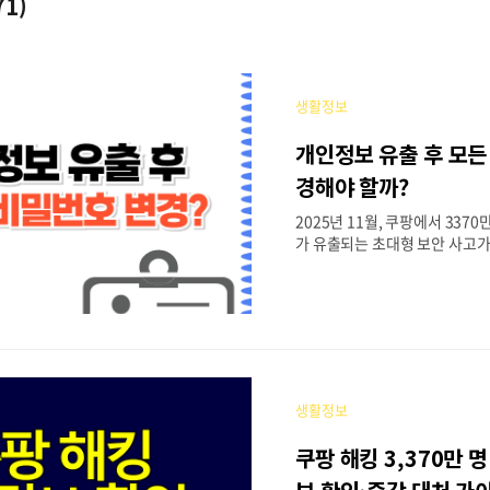
71)
생활정보
개인정보 유출 후 모든
경해야 할까?
2025년 11월, 쿠팡에서 337
가 유출되는 초대형 보안 사고가
숫자는 대한민국 전체 인터넷 
는 규모인데요. 해킹이 2025년
월간 지속되었다는 사실이 밝혀
을 주고 있죠. 전문가들은 즉시
라고 조언하지만, 현실은 그렇
다. 일반적인 성인이 가입해 놓
평균 30~50개가 넘어요. 포털
생활정보
몰, 은행, 카드사, 통신사, 병원,
니티까지 헤아릴 수 없을 정도죠.
쿠팡 해킹 3,370만 
밀번호를 하루아침에 바꾸는 것
가능합니다. 게다가 비밀번호를