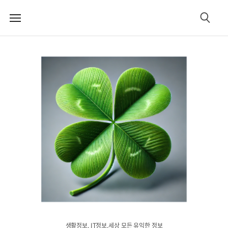
메
검
뉴
색
생활정보. IT정보.세상 모든 유익한 정보