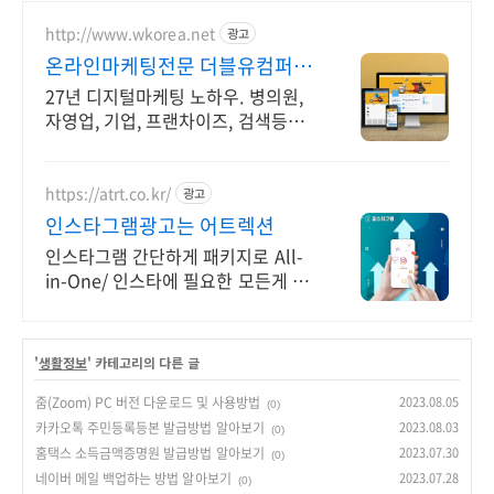
http://www.wkorea.net
광고
온라인마케팅전문 더블유컴퍼니
27년 노하우
27년 디지털마케팅 노하우. 병의원,
자영업, 기업, 프랜차이즈, 검색등록
전문
https://atrt.co.kr/
광고
인스타그램광고는 어트렉션
인스타그램 간단하게 패키지로 All-
in-One/ 인스타에 필요한 모든게 가
능한곳
'
생활정보
' 카테고리의 다른 글
줌(Zoom) PC 버전 다운로드 및 사용방법
2023.08.05
(0)
카카오톡 주민등록등본 발급방법 알아보기
2023.08.03
(0)
홈택스 소득금액증명원 발급방법 알아보기
2023.07.30
(0)
네이버 메일 백업하는 방법 알아보기
2023.07.28
(0)