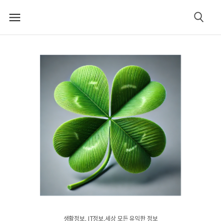
메
검
뉴
색
생활정보. IT정보.세상 모든 유익한 정보