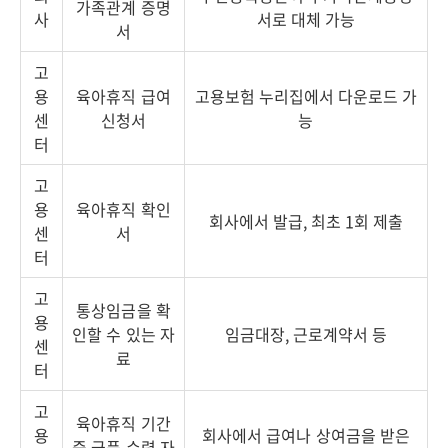
가족관계 증명
사
서로 대체 가능
서
고
용
육아휴직 급여
고용보험 누리집에서 다운로드 가
센
신청서
능
터
고
용
육아휴직 확인
회사에서 발급, 최초 1회 제출
센
서
터
고
통상임금을 확
용
인할 수 있는 자
임금대장, 근로계약서 등
센
료
터
고
육아휴직 기간
용
회사에서 급여나 상여금을 받은
중 금품 수령 자