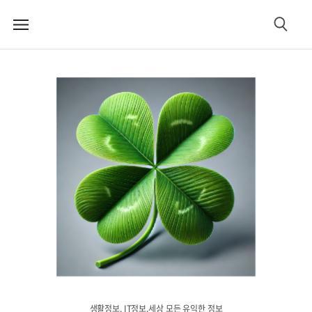
메
검
뉴
색
생활정보. IT정보.세상 모든 유익한 정보