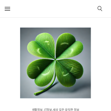
메
검
뉴
색
생활정보. IT정보.세상 모든 유익한 정보