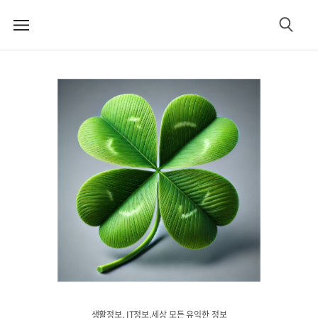
메
검
뉴
색
생활정보. IT정보.세상 모든 유익한 정보