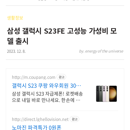
생활정보
삼성 갤럭시 S23FE 고성능 가성비 모
델 출시
2023. 12. 8.
by. energy of the universe
http://m.coupang.com
광고
갤럭시 S23 쿠팡 와우회원 30일
반품
삼성 갤럭시 S23 자급제폰! 로켓배송
으로 내일 바로 만나세요. 한손에 쏙
편안한 그립감, 세련된 민트 색감! 지
금 쿠팡에서 확인.
http://direct.lghellovision.net
광고
노마진 파격특가 0원폰