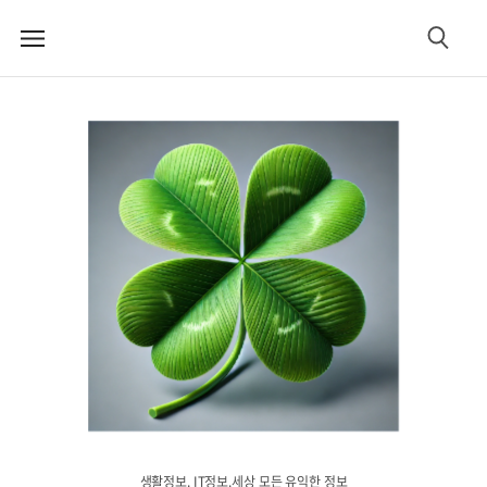
메
검
뉴
색
생활정보. IT정보.세상 모든 유익한 정보