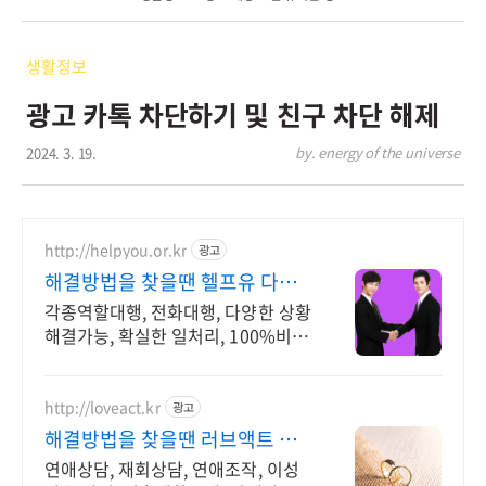
생활정보
광고 카톡 차단하기 및 친구 차단 해제
2024. 3. 19.
by. energy of the universe
http://helpyou.or.kr
광고
해결방법을 찾을땐 헬프유 다양
하고 어려운 상황해결가능
각종역할대행, 전화대행, 다양한 상황
해결가능, 확실한 일처리, 100%비밀
보장 사람의 도움이 필요할 때는 헬프
유를 기억하세요. 어떤 상황이던 해결
이 가능합니다.
http://loveact.kr
광고
해결방법을 찾을땐 러브액트 실
전경험이 가장 많은 업체
연애상담, 재회상담, 연애조작, 이성