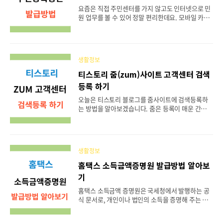
의 호스팅, 웹키나스와 같은 서비스를 제공하는 클라
요즘은 직접 주민센터를 가지 않고도 인터넷으로 민
우드 기반 설루션입니다. 줌은 비디오 통화, 온라인
원 업무를 볼 수 있어 정말 편리한데요. 모바일 카카
회의, 채팅 및 모바일 공동 작업을 지원하여 가족, 동
오톡으로도 간편하게 주민등록등본, 초본은 물론 각
료, 친구와 손쉽게 연결할 수 있으며, ..
종 증명서를 발급받을 수 있습니다. 오늘은 카카오톡
으로 발급할 수 있는 증명서는 어떤 게 있는지 알아
보고 주민등록 등본 발급받는 방법을 한번 자세히 살
생활정보
펴볼게요. 카카오톡 지갑 전자증명서 주민센터와 정
부 24에서 발급받던 각종 증명서를 이제는 카카오톡
티스토리 줌(zum)사이트 고객센터 검색
지갑 전자증명서를 통해 간편하게 발급받을 수 있게
등록 하기
되었는데요, 본인이 직접 출력을 하거나 방문해야 하
는 번거로움 없이 은행이나 공공기관에 바로 제출할
오늘은 티스토리 블로그를 줌사이트에 검색등록하
수 있으며 개인정보 유출 없이 열람하고 보관할 수도
는 방법을 알아보겠습니다. 줌은 등록이 매운 간단하
있습니다. 그뿐 아니라 정부 24나 다른 서비스에서
고 한번 등록을 해 놓은 일일이 색인 요청을 하지 않
발급받은 서류들도 카카오톡 지갑 속 전자증명서에
아도 되어 편하더라고요 블로그 유입을 위해서는 꼭
서 모두 한 ..
검색등록을 해주는 것이 좋습니다 간단하니까 지금
부터 바로 따라 하시면 됩니다. 티스토리 블로그 줌(z
생활정보
um) 사이트 검색등록 하기 먼저 검색엔진에 줌 고객
센터를 검색하셔서 줌 고객센터로 접속해 주세요 줌
홈택스 소득금액증명원 발급방법 알아보
고객센터에 접속을 하면 메뉴창에서 검색 서비스를
기
클릭해 주세요. 검색 서비스에서 블로그를 선택하시
고 필수 입력사항들을 모두 작성해 주시면 됩니다.
홈택스 소득금액 증명원은 국세청에서 발행하는 공
이메일, 제목. url주소(블로그주소). 내용까지 모두
식 문서로, 개인이나 법인의 소득을 증명해 주는 서
입력하시고 밑에 줌 개인정보 이용동의 부분 체크하
류로, 자신의 소득 상황을 입증해야 하는 다양한 상
신 후 보내기를 클릭하면 검색등록 신청이 완료됩니
황에서 필요로 하죠. 오늘은 홈택스에서 소득증명원