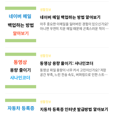
다. 마치며 아..
발급을 받는 방법에 대해서 알아보겠습니다 홈택스
소득금액증명원 발급방법 1. 먼저 검색엔진에 홈택
생활정보
스를 검색하여 홈페이지에 접속합니다. 아래버튼을
클릭하셔도 바로 가실 수 있습니다. 2. 홈페이지에
네이버 메일 백업하는 방법 알아보기
접속을 하면 로그인을 해줍니다. 3. 소득금액증명원
아주 중요한 이메일을 잃어버린 경험이 있으신가요?
발급을 위해서는 인증을 통한 로그인을 하셔야 합니
아니면 우연히 지운 메일 때문에 곤혹스러운 적이 있
다(국세청 아이디나 비회원으로 로그인을 하시면 다
지는 않으셨나요? 저는 지우면 안 되는 메일을 실수
시 인증절차가 뜹니다) 4. 민원증명 카테고리에서 소
로 지웠다가 정말 당황했던 적이 있었는데요. 그래서
득금액증명을 클릭해 줍니다. 6. 본인이 신청하고자
오늘은 그런 경우를 대비해서 네이버 메일을 백업하
하는 발급유형(한글이나 영문), 과세기간, 용도, 제출
는 방법에 대해서 포스팅을 해보겠습니다. 메일 백업
처, 공개여부..
이란? '메일 백업'이란, 우리가 보관하고 싶은 메일
을 안전한 곳에 따로 복사해 두는 것을 말합니다. 예
생활정보
를 들어, 어떤 중요한 메일을 받았는데, 그 메일을 잘
동영상 용량 줄이기: 샤나인코더
못 지워버렸다면 어떨까요? 아마 많이 당황하실 거
예요. 그런데, 우리가 메일 백업을 해두면, 그런 당황
동영상 파일 용량이 너무 커서 고민이신가요? 저장
스러운 상황을 피할 수 있습니다. 그래서 만약 원래
공간 부족, 느린 전송 속도, 버퍼링으로 인한 스트리
메일이 없어지더라도, 그 복사본을 통해 중요한 정보
밍 불편 등 용량 큰 동영상 파일이 가져다주는 불편
를 다시 볼 수 있는 거죠. 이렇게 메일을 백업해 ..
함을 해결하고 싶으시죠? 오늘은 샤나인코더를 이용
한 동영상 파일의 용량을 줄이는 효과적인 방법과 동
영상을 줄여야 하는 이유에 대해 알기 쉽게 설명해
드리겠습니다. 샤나인코더 다운로드 및 설치 샤나인
코더는 초보자부터 전문가까지 쉽게 사용할 수 있는
생활정보
무료 고화질 동영상/오디오 인코딩 프로그램으로 빠
지동차 등록증 인터넷 발급방법 알아보기
른 속도와 높은 압축률을 자랑합니다. 동영상 합치