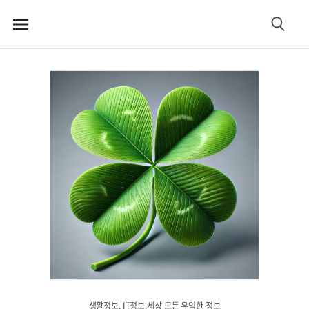
메
검
뉴
색
생활정보. IT정보.세상 모든 유익한 정보