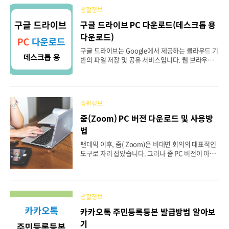
화 알림이 표시가 되도록 설정하는 방법을 알아 보록
생활정보
할게요. 핸드폰 부재중 전화 알림 표시란 부재중 전
화 알람 표시란 누군가 전화를 했지만 전화를 받지
구글 드라이브 PC 다운로드(데스크톱 용
않았을 때, 받지 않고, 확인하지 않은 전화가 있다는
다운로드)
것을 나타내는 표시를 말합니다. 부재중 알림은 숫자
나 아이콘등으로 화면에 표시가 될 수 있게 설정을
구글 드라이브는 Google에서 제공하는 클라우드 기
할 수 있습니다. 다른 사람들이 연락을 했었다는 걸
반의 파일 저장 및 공유 서비스입니다. 웹 브라우저
알려주는 기능으로, 받지 못한 전화를 확인할 수 있
를 통해서는 물론, PC나 모바일 애플리케이션을 통
게 해주는 기능입니다. 갤럭시 앱 아이콘 배지 설정
해서도 쉽게 접근하고 사용할 수 있습니다. 오늘은
하기 ..
구글 드라이브를 PC에 다운로드 및 설치하는 방법
과, 간단한 사용법, 그리고 모바일 다운로드를 알아
생활정보
보도록 할게요. 구글 드라이브의 주요 특징 클라우드
저장: 어디서든 접근 가능한 클라우드 기반 저장 서
줌(Zoom) PC 버전 다운로드 및 사용방
비스를 제공하며, 사진, 동영상, 문서 등 다양한 형태
법
의 파일을 저장할 수 있습니다. 동기화:사용자가 지
정한 폴더와 구글 드라이브 사이의 파일이 PC나 모
팬데믹 이후, 줌( Zoom)은 비대면 회의의 대표적인
바일 애플리케이션을 통해 자동으로 동기화됩니다.
도구로 자리 잡았습니다. 그러나 줌 PC 버전이 아직
공유 기능: 파일 또는 폴더를 다른 사람들과 쉽게 공
익숙하지 않으신 분들이 계실듯하여 오늘은 PC에 줌
유할 수 있으며, 그에 따른 권한 설정(예: 읽기만 가
을 다운로드하고 설치하는 방법부터 기본 사용법, 주
능..
요 기능 등을 알아보겠습니다. 줌이 제공하는 다양한
기능을 활용하면, 사무실에서 또는 집에서도 비대면
생활정보
회의를 효율적으로 진행할 수 있습니다. 이제 원활한
온라인 커뮤니케이션을 위한 여정을 시작해 볼까요?
카카오톡 주민등록등본 발급방법 알아보
줌(Zoom)이란? 줌은 샌프란시코에 본사를 둔 "줌
기
비디오 커뮤니케이션"에서 개발한 원격 회의, 웹 회