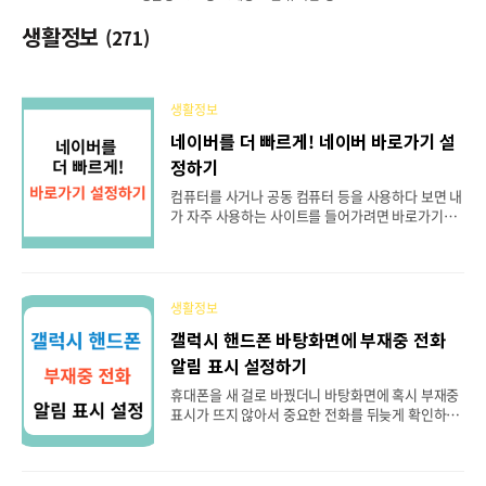
생활정보
(271)
생활정보
네이버를 더 빠르게! 네이버 바로가기 설
정하기
컴퓨터를 사거나 공동 컴퓨터 등을 사용하다 보면 내
가 자주 사용하는 사이트를 들어가려면 바로가기가
없어서 불편한 경우가 있습니다. 그래서 오늘은 우리
가 매일 이용하는 네이버 바로가기를 설정하는 방법
에 대해서 알려드릴게요. > 일일이 주소창에 주소를
입력하거나 검색창에 키워드를 입력하지 않아도 네
생활정보
이버 바로가기를 설정해 두면 언제든 빠르고 편리하
게 네이버를 이용하실 수 있으니 바로가기 설정을 꼭
갤럭시 핸드폰 바탕화면에 부재중 전화
해 두시길 바랍니다. 목차 1. 웹브라우저에서 시작페
알림 표시 설정하기
이지로 만들기 2. 북마크 추가하기 3. 바탕화면에 아
이콘 생성하기 4. 모바일 홈화면에 추가하기 1. 웹브
휴대폰을 새 걸로 바꿨더니 바탕화면에 혹시 부재중
라우저에서 네이버를 시작페이지로 만들기 Chrom
표시가 뜨지 않아서 중요한 전화를 뒤늦게 확인하게
e을 실행합니다.(Chrome 기준이지만 Edge 도 거
되신 경험이 있지는 않으신가요? 제가 그랬거든요,
의 비슷합니다) 오른쪽 상단의 세로로 된 세 개의 점
요즘은 이것도 설정을 하지 않으면 표시가 안되더라
(..
고요. 지금부터 갤럭시 핸드폰 바탕화면에 부재중 전