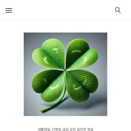
메
검
뉴
색
생활정보. IT정보.세상 모든 유익한 정보