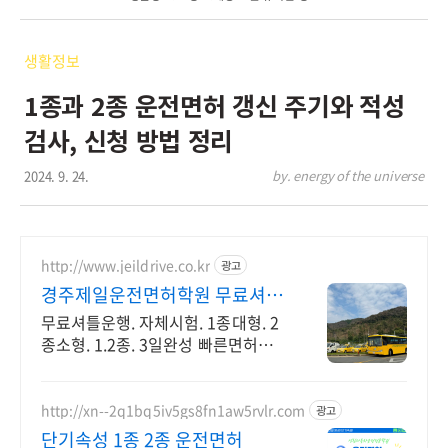
생활정보
1종과 2종 운전면허 갱신 주기와 적성
검사, 신청 방법 정리
2024. 9. 24.
by. energy of the universe
http://www.jeildrive.co.kr
광고
경주제일운전면허학원 무료셔
틀.1종대형.2종소형
무료셔틀운행. 자체시험. 1종대형. 2
종소형. 1.2종. 3일완성 빠른면허취
득을 위한 선택.직장인.주말반운영.3
일완성
http://xn--2q1bq5iv5gs8fn1aw5rvlr.com
광고
단기속성 1종 2종 운전면허