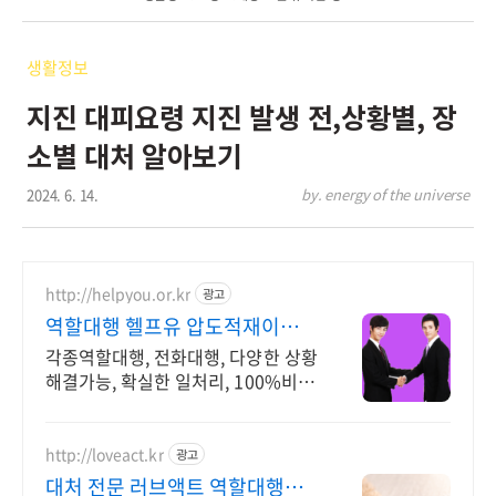
생활정보
지진 대피요령 지진 발생 전,상황별, 장
소별 대처 알아보기
2024. 6. 14.
by. energy of the universe
http://helpyou.or.kr
광고
역할대행 헬프유 압도적재이용
다양하고 어려운 상황해결가능
각종역할대행, 전화대행, 다양한 상황
해결가능, 확실한 일처리, 100%비밀
보장 사람의 도움이 필요할 때는 헬프
유를 기억하세요. 어떤 상황이던 해결
이 가능합니다.
http://loveact.kr
광고
대처 전문 러브액트 역할대행운