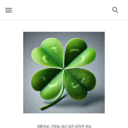
메
검
뉴
색
생활정보. IT정보.세상 모든 유익한 정보