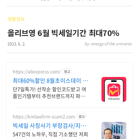
생활정보
올리브영 6월 빅세일기간 최대70%
2023. 6. 2.
by. energy of the universe
https://aliexpress.com/
광고
최대60%할인 8월초이스데이 최
대60%할인 선착순코드발급
단7일특가! 선착순 할인코드받고 여
름인기템부터 추천브랜드까지 파도
처럼밀려오는 혜택 쏟아지는 혜택, 알
리익스프레스
https://kmlawfirm-scam2.com
광고
빅세일 사칭사기 부장검사/지청
장 역임
547건의 노하우, 직접 기소했던 저희