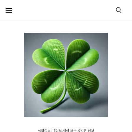
메
검
뉴
색
생활정보. IT정보.세상 모든 유익한 정보