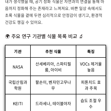
내가 생각했을 때, 공기 정화 식물은 자연과의 연결을 통해 마
음까지 정화해 주는 존재라고 느껴져요. 바쁜 일상 속에서도
초록 식물을 곁에 두면 심리적으로 안정감이 생기고, 환경적
건강도 챙길 수 있어요.
🌍 주요 연구 기관별 식물 목록 비교 🔬
기관
추천 식물
특징
산세베리아, 스파티필
VOCs 제거율
NASA
룸, 아이비
높음
국립산림과
팔손이, 벤자민고무나
피톤치드 효
학원
무
과 주목
습도 조절 우
KEITI
드라세나, 테이블야자
수