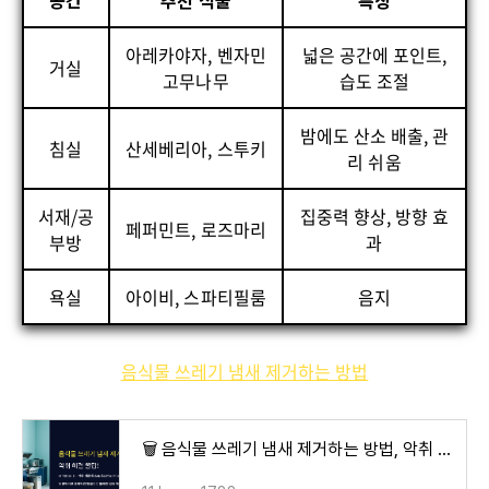
공간
추천 식물
특징
아레카야자, 벤자민
넓은 공간에 포인트,
거실
고무나무
습도 조절
밤에도 산소 배출, 관
침실
산세베리아, 스투키
리 쉬움
서재/공
집중력 향상, 방향 효
페퍼민트, 로즈마리
부방
과
욕실
아이비, 스파티필룸
음지
음식물 쓰레기 냄새 제거하는 방법
🗑️ 음식물 쓰레기 냄새 제거하는 방법, 악취 해결 꿀팁! 🌿