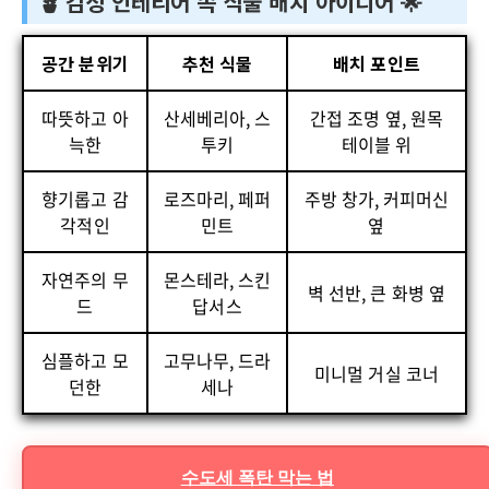
🪴 감성 인테리어 속 식물 배치 아이디어 🌟
공간 분위기
추천 식물
배치 포인트
따뜻하고 아
산세베리아, 스
간접 조명 옆, 원목
늑한
투키
테이블 위
향기롭고 감
로즈마리, 페퍼
주방 창가, 커피머신
각적인
민트
옆
자연주의 무
몬스테라, 스킨
벽 선반, 큰 화병 옆
드
답서스
심플하고 모
고무나무, 드라
미니멀 거실 코너
던한
세나
수도세 폭탄 막는 법