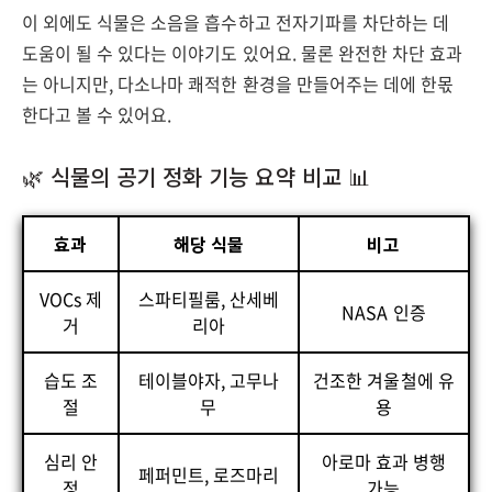
이 외에도 식물은 소음을 흡수하고 전자기파를 차단하는 데
도움이 될 수 있다는 이야기도 있어요. 물론 완전한 차단 효과
는 아니지만, 다소나마 쾌적한 환경을 만들어주는 데에 한몫
한다고 볼 수 있어요.
🌿 식물의 공기 정화 기능 요약 비교 📊
효과
해당 식물
비고
VOCs 제
스파티필룸, 산세베
NASA 인증
거
리아
습도 조
테이블야자, 고무나
건조한 겨울철에 유
절
무
용
심리 안
아로마 효과 병행
페퍼민트, 로즈마리
정
가능