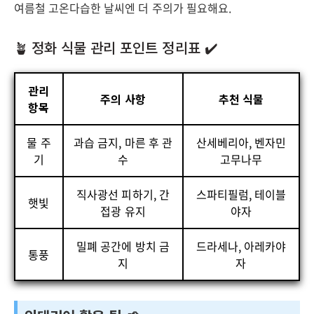
여름철 고온다습한 날씨엔 더 주의가 필요해요.
🪴 정화 식물 관리 포인트 정리표 ✔️
관리
주의 사항
추천 식물
항목
물 주
과습 금지, 마른 후 관
산세베리아, 벤자민
기
수
고무나무
직사광선 피하기, 간
스파티필럼, 테이블
햇빛
접광 유지
야자
밀폐 공간에 방치 금
드라세나, 아레카야
통풍
지
자