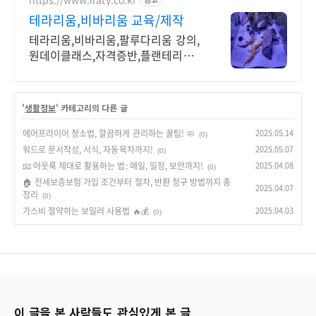
테라리움,비바리움 교육/제작
테라리움,비바리움,팔루다리움 강의,
원데이클래스,자격증반,플랜테리어
시공전문 이라티
'
생활정보
' 카테고리의 다른 글
에어프라이어 청소법, 깔끔하게 관리하는 꿀팁! 🧼
2025.05.14
(0)
워드로 문서작성, 서식, 자동목차까지!
2025.05.07
(0)
📧 아웃룩 제대로 활용하는 법: 메일, 일정, 보안까지!
2025.04.08
(0)
🏠 전세보증보험 가입 조건부터 절차, 반환 청구 방법까지 총
2025.04.07
정리
(0)
가스비 절약하는 보일러 사용법 🔥💰
2025.04.03
(0)
이 글을 본 사람들도 관심있게 본 글