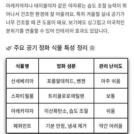
아레카야자나 테이블야자 같은 야자류는 습도 조절 능력이 뛰
어나서 건조한 환경에 잘 어울려요. 특히 겨울철 실내 공기가
너무 건조할 때 큰 도움이 돼요. 보기에도 싱그럽고 이국적인
분위기를 연출할 수 있어 인테리어 효과도 있답니다.
🌿 주요 공기 정화 식물 특성 정리 🌼
식물명
정화 성분
관리 난이도
산세베리아
포름알데히드, 벤젠
아주 쉬움
스파티필룸
트리클로로에틸렌
보통
아레카야자
이산화탄소, 습도 조절
쉬움
페퍼민트
기분 안정, 냄새 제거
약간 어려움