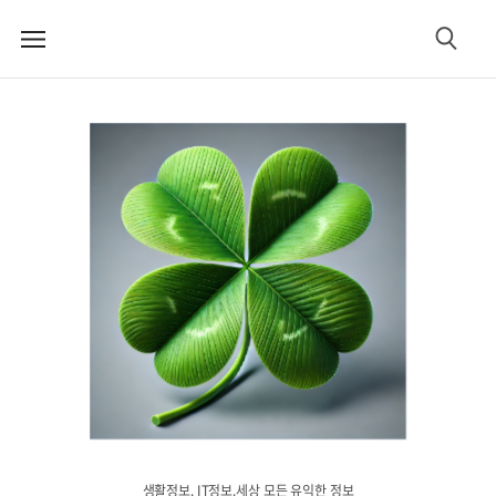
메
검
뉴
색
생활정보. IT정보.세상 모든 유익한 정보