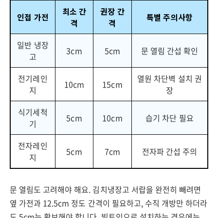
최소 간
권장 간
인접 가전
특별 주의사항
격
격
일반 냉장
3cm
5cm
문 열림 간섭 확인
고
전기레인
열원 차단벽 설치 권
10cm
15cm
지
장
식기세척
5cm
10cm
습기 차단 필요
기
전자레인
5cm
7cm
전자파 간섭 주의
지
문 열림도 고려해야 해요. 김치냉장고 서랍을 완전히 빼려면
옆 가전과 12.5cm 정도 간격이 필요하고, 수직 개방만 하더라
도 5cm는 확보해야 합니다. 빌트인으로 설치하는 경우에는