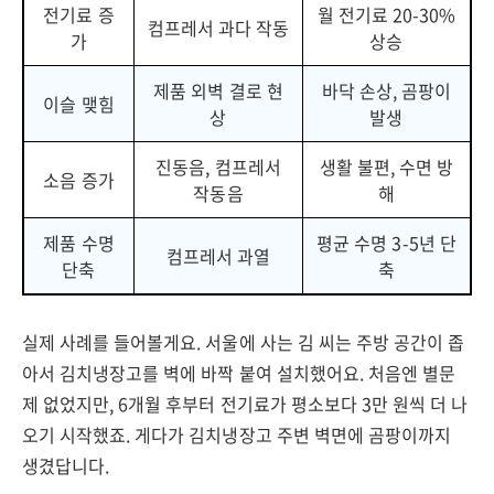
전기료 증
월 전기료 20-30%
컴프레서 과다 작동
가
상승
제품 외벽 결로 현
바닥 손상, 곰팡이
이슬 맺힘
상
발생
진동음, 컴프레서
생활 불편, 수면 방
소음 증가
작동음
해
제품 수명
평균 수명 3-5년 단
컴프레서 과열
단축
축
실제 사례를 들어볼게요. 서울에 사는 김 씨는 주방 공간이 좁
아서 김치냉장고를 벽에 바짝 붙여 설치했어요. 처음엔 별문
제 없었지만, 6개월 후부터 전기료가 평소보다 3만 원씩 더 나
오기 시작했죠. 게다가 김치냉장고 주변 벽면에 곰팡이까지
생겼답니다.