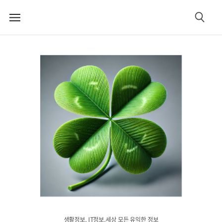
메
검
뉴
색
생활정보. IT정보.세상 모든 유익한 정보