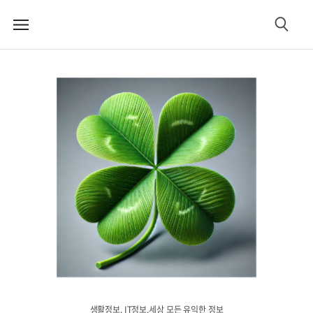
메
검
뉴
색
생활정보. IT정보.세상 모든 유익한 정보