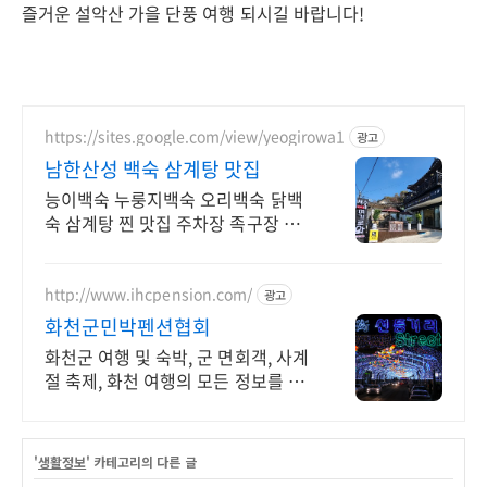
즐거운 설악산 가을 단풍 여행 되시길 바랍니다!
https://sites.google.com/view/yeogirowa1
광고
남한산성 백숙 삼계탕 맛집
능이백숙 누룽지백숙 오리백숙 닭백
숙 삼계탕 찐 맛집 주차장 족구장 단
체석 완비
http://www.ihcpension.com/
광고
화천군민박펜션협회
화천군 여행 및 숙박, 군 면회객, 사계
절 축제, 화천 여행의 모든 정보를 한
눈에
'
생활정보
' 카테고리의 다른 글