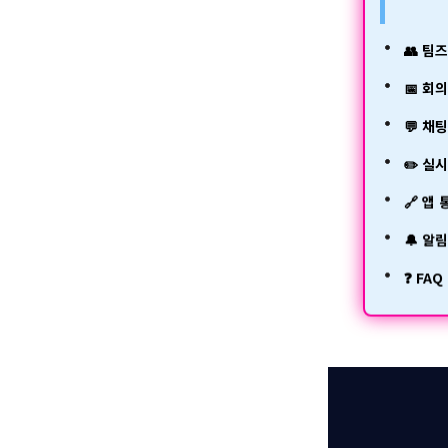
👥 팀
📅 회
💬 채
✏️ 실
🔗 앱
🔔 알
❓ FAQ