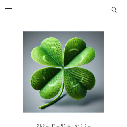
메
검
뉴
색
생활정보. IT정보.세상 모든 유익한 정보